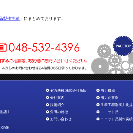
品製作実績
」にまとめております。
省力機械 株式会社角田
省力機械
会社案内
省力化事例
設備紹介
生産工程別省力化提
地図
】
角田の特徴
ユニット品
お問い合わせ
ユニット品製作実績
ights