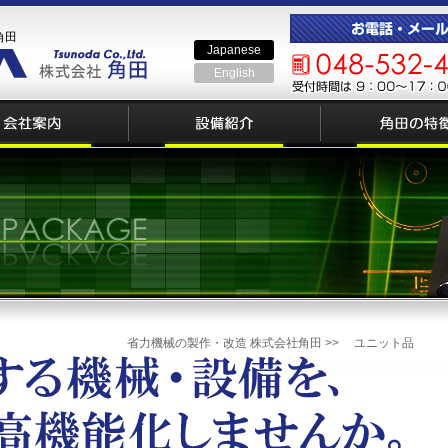
角田
Japanese
English
省力機械の製作・改造 株式会社角田 >>
ユニット品